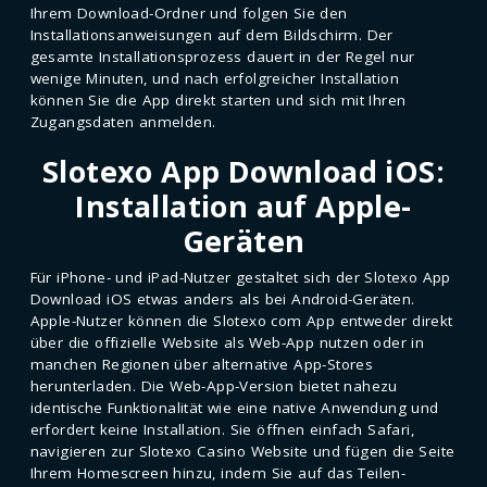
Ihrem Download-Ordner und folgen Sie den
Installationsanweisungen auf dem Bildschirm. Der
gesamte Installationsprozess dauert in der Regel nur
wenige Minuten, und nach erfolgreicher Installation
können Sie die App direkt starten und sich mit Ihren
Zugangsdaten anmelden.
Slotexo App Download iOS:
Installation auf Apple-
Geräten
Für iPhone- und iPad-Nutzer gestaltet sich der Slotexo App
Download iOS etwas anders als bei Android-Geräten.
Apple-Nutzer können die Slotexo com App entweder direkt
über die offizielle Website als Web-App nutzen oder in
manchen Regionen über alternative App-Stores
herunterladen. Die Web-App-Version bietet nahezu
identische Funktionalität wie eine native Anwendung und
erfordert keine Installation. Sie öffnen einfach Safari,
navigieren zur Slotexo Casino Website und fügen die Seite
Ihrem Homescreen hinzu, indem Sie auf das Teilen-