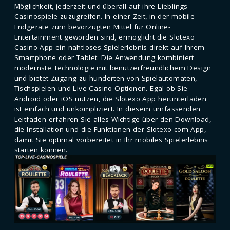
Möglichkeit, jederzeit und überall auf ihre Lieblings-
Casinospiele zuzugreifen. In einer Zeit, in der mobile
Endgeräte zum bevorzugten Mittel für Online-
Entertainment geworden sind, ermöglicht die Slotexo
Casino App ein nahtloses Spielerlebnis direkt auf Ihrem
Smartphone oder Tablet. Die Anwendung kombiniert
modernste Technologie mit benutzerfreundlichem Design
und bietet Zugang zu hunderten von Spielautomaten,
Tischspielen und Live-Casino-Optionen. Egal ob Sie
Android oder iOS nutzen, die Slotexo App herunterladen
ist einfach und unkompliziert. In diesem umfassenden
Leitfaden erfahren Sie alles Wichtige über den Download,
die Installation und die Funktionen der Slotexo com App,
damit Sie optimal vorbereitet in Ihr mobiles Spielerlebnis
starten können.