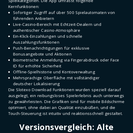
Spielkategorien. Die App umfasst folgende
Kernfunktionen:
Sofortiger Zugriff auf über 500 Spielautomaten von
führenden Anbietern
Live-Casino-Bereich mit Echtzeit-Dealern und
authentischer Casino-Atmosphäre
Ein-Klick-Einzahlungen und schnelle
Auszahlungsfunktionen
Push-Benachrichtigungen für exklusive
Bonusangebote und Aktionen
Biometrische Anmeldung via Fingerabdruck oder Face
ID für erhöhte Sicherheit
Offline-Spielhistorie und Kontoverwaltung
Mehrsprachige Oberfläche mit vollständiger
deutscher Lokalisierung
Die Slotexo Download Funktionen wurden speziell darauf
ausgelegt, ein reibungsloses Spielerlebnis auch unterwegs
zu gewährleisten. Die Grafiken sind für mobile Bildschirme
optimiert, ohne dabei an Qualität einzubüßen, und die
Touch-Steuerung ist intuitiv und reaktionsschnell gestaltet.
Versionsvergleich: Alte