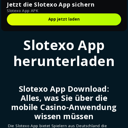
Jetzt die Slotexo App sichern
Slotexo App APK
App jetzt laden
Slotexo App
herunterladen
Slotexo App Download:
Alles, was Sie über die
mobile Casino-Anwendung
wissen müssen
Die Slotexo App bietet Spielern aus Deutschland die