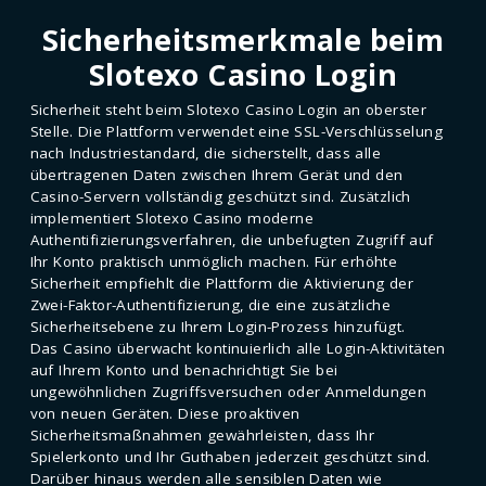
Sicherheitsmerkmale beim
Slotexo Casino Login
Sicherheit steht beim Slotexo Casino Login an oberster
Stelle. Die Plattform verwendet eine SSL-Verschlüsselung
nach Industriestandard, die sicherstellt, dass alle
übertragenen Daten zwischen Ihrem Gerät und den
Casino-Servern vollständig geschützt sind. Zusätzlich
implementiert Slotexo Casino moderne
Authentifizierungsverfahren, die unbefugten Zugriff auf
Ihr Konto praktisch unmöglich machen. Für erhöhte
Sicherheit empfiehlt die Plattform die Aktivierung der
Zwei-Faktor-Authentifizierung, die eine zusätzliche
Sicherheitsebene zu Ihrem Login-Prozess hinzufügt.
Das Casino überwacht kontinuierlich alle Login-Aktivitäten
auf Ihrem Konto und benachrichtigt Sie bei
ungewöhnlichen Zugriffsversuchen oder Anmeldungen
von neuen Geräten. Diese proaktiven
Sicherheitsmaßnahmen gewährleisten, dass Ihr
Spielerkonto und Ihr Guthaben jederzeit geschützt sind.
Darüber hinaus werden alle sensiblen Daten wie