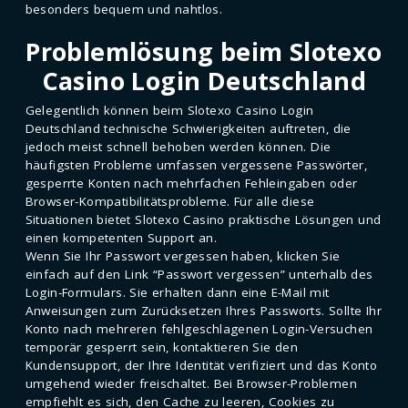
besonders bequem und nahtlos.
Problemlösung beim Slotexo
Casino Login Deutschland
Gelegentlich können beim Slotexo Casino Login
Deutschland technische Schwierigkeiten auftreten, die
jedoch meist schnell behoben werden können. Die
häufigsten Probleme umfassen vergessene Passwörter,
gesperrte Konten nach mehrfachen Fehleingaben oder
Browser-Kompatibilitätsprobleme. Für alle diese
Situationen bietet Slotexo Casino praktische Lösungen und
einen kompetenten Support an.
Wenn Sie Ihr Passwort vergessen haben, klicken Sie
einfach auf den Link “Passwort vergessen” unterhalb des
Login-Formulars. Sie erhalten dann eine E-Mail mit
Anweisungen zum Zurücksetzen Ihres Passworts. Sollte Ihr
Konto nach mehreren fehlgeschlagenen Login-Versuchen
temporär gesperrt sein, kontaktieren Sie den
Kundensupport, der Ihre Identität verifiziert und das Konto
umgehend wieder freischaltet. Bei Browser-Problemen
empfiehlt es sich, den Cache zu leeren, Cookies zu