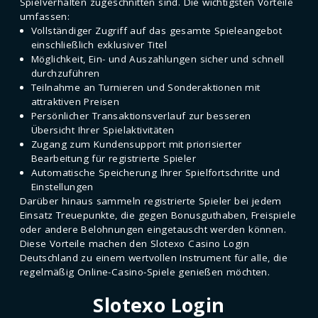
Spielverhalten zugeschnitten sind. Die wichtigsten Vorteile
umfassen:
Vollständiger Zugriff auf das gesamte Spieleangebot
einschließlich exklusiver Titel
Möglichkeit, Ein- und Auszahlungen sicher und schnell
durchzuführen
Teilnahme an Turnieren und Sonderaktionen mit
attraktiven Preisen
Persönlicher Transaktionsverlauf zur besseren
Übersicht Ihrer Spielaktivitäten
Zugang zum Kundensupport mit priorisierter
Bearbeitung für registrierte Spieler
Automatische Speicherung Ihrer Spielfortschritte und
Einstellungen
Darüber hinaus sammeln registrierte Spieler bei jedem
Einsatz Treuepunkte, die gegen Bonusguthaben, Freispiele
oder andere Belohnungen eingetauscht werden können.
Diese Vorteile machen den Slotexo Casino Login
Deutschland zu einem wertvollen Instrument für alle, die
regelmäßig Online-Casino-Spiele genießen möchten.
Slotexo Login