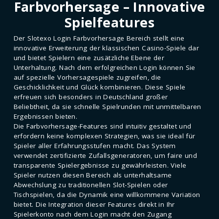
Farbvorhersage – Innovative
Spielfeatures
Der Slotexo Login Farbvorhersage Bereich stellt eine
innovative Erweiterung der klassischen Casino-Spiele dar
und bietet Spielern eine zusätzliche Ebene der
Unterhaltung. Nach dem erfolgreichen Login können Sie
auf spezielle Vorhersagespiele zugreifen, die
Geschicklichkeit und Glück kombinieren. Diese Spiele
erfreuen sich besonders in Deutschland großer
Beliebtheit, da sie schnelle Spielrunden mit unmittelbaren
Ergebnissen bieten.
Die Farbvorhersage-Features sind intuitiv gestaltet und
erfordern keine komplexen Strategien, was sie ideal für
Spieler aller Erfahrungsstufen macht. Das System
verwendet zertifizierte Zufallsgeneratoren, um faire und
transparente Spielergebnisse zu gewährleisten. Viele
Spieler nutzen diesen Bereich als unterhaltsame
Abwechslung zu traditionellen Slot-Spielen oder
Tischspielen, da die Dynamik eine willkommene Variation
bietet. Die Integration dieser Features direkt in Ihr
Spielerkonto nach dem Login macht den Zugang