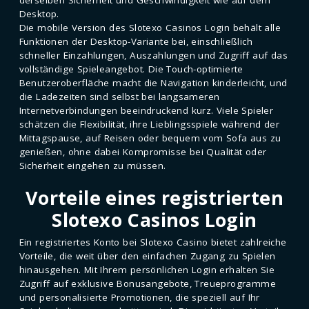
derselben Sicherheit und Geschwindigkeit wie auf dem
Desktop.
Die mobile Version des Slotexo Casinos Login behält alle
Funktionen der Desktop-Variante bei, einschließlich
schneller Einzahlungen, Auszahlungen und Zugriff auf das
vollständige Spieleangebot. Die Touch-optimierte
Benutzeroberfläche macht die Navigation kinderleicht, und
die Ladezeiten sind selbst bei langsameren
Internetverbindungen beeindruckend kurz. Viele Spieler
schätzen die Flexibilität, ihre Lieblingsspiele während der
Mittagspause, auf Reisen oder bequem vom Sofa aus zu
genießen, ohne dabei Kompromisse bei Qualität oder
Sicherheit eingehen zu müssen.
Vorteile eines registrierten
Slotexo Casinos Login
Ein registriertes Konto bei Slotexo Casino bietet zahlreiche
Vorteile, die weit über den einfachen Zugang zu Spielen
hinausgehen. Mit Ihrem persönlichen Login erhalten Sie
Zugriff auf exklusive Bonusangebote, Treueprogramme
und personalisierte Promotionen, die speziell auf Ihr