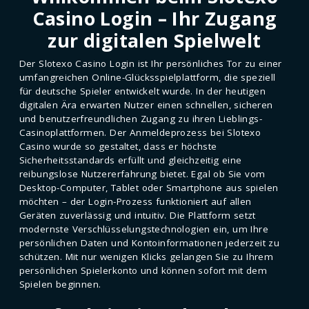
Casino Login – Ihr Zugang
zur digitalen Spielwelt
Der Slotexo Casino Login ist Ihr persönliches Tor zu einer
umfangreichen Online-Glücksspielplattform, die speziell
für deutsche Spieler entwickelt wurde. In der heutigen
digitalen Ära erwarten Nutzer einen schnellen, sicheren
und benutzerfreundlichen Zugang zu ihren Lieblings-
Casinoplattformen. Der Anmeldeprozess bei Slotexo
Casino wurde so gestaltet, dass er höchste
Sicherheitsstandards erfüllt und gleichzeitig eine
reibungslose Nutzererfahrung bietet. Egal ob Sie vom
Desktop-Computer, Tablet oder Smartphone aus spielen
möchten – der Login-Prozess funktioniert auf allen
Geräten zuverlässig und intuitiv. Die Plattform setzt
modernste Verschlüsselungstechnologien ein, um Ihre
persönlichen Daten und Kontoinformationen jederzeit zu
schützen. Mit nur wenigen Klicks gelangen Sie zu Ihrem
persönlichen Spielerkonto und können sofort mit dem
Spielen beginnen.