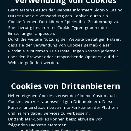
Verwendung von Cookies
Beim ersten Besuch der Website informiert Slotexo Casino
Nutzer über die Verwendung von Cookies durch ein
Cookie-Banner. Dort können Spieler ihre Zustimmung zur
Speicherung bestimmter Cookie-Typen geben oder
Einstellungen anpassen.
Durch die weitere Nutzung der Website bestätigen Nutzer,
dass sie der Verwendung von Cookies gemäß dieser
Richtlinie zustimmen. Die Einstellungen können jederzeit
über den Browser oder entsprechende Optionen auf der
Website geändert werden.
Cookies von Drittanbietern
Neben eigenen Cookies verwendet Slotexo Casino auch
Cookies von vertrauenswürdigen Drittanbietern. Diese
Partner unterstützen bestimmte Funktionen der Plattform
und helfen dabei, Services zu verbessern.
Drittanbieter-Cookies können beispielsweise von
folgenden Diensten stammen:
Webanalyse- und Statistikdiensten