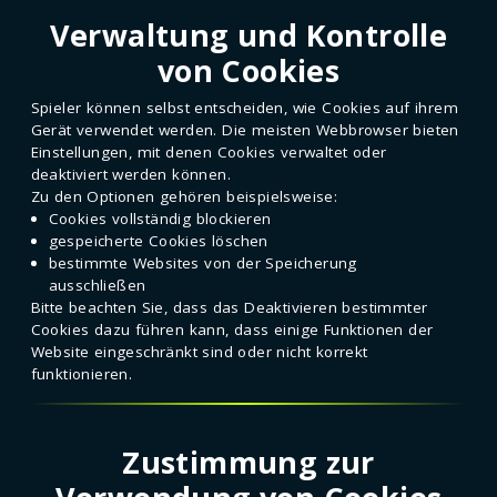
Verwaltung und Kontrolle
von Cookies
Spieler können selbst entscheiden, wie Cookies auf ihrem
Gerät verwendet werden. Die meisten Webbrowser bieten
Einstellungen, mit denen Cookies verwaltet oder
deaktiviert werden können.
Zu den Optionen gehören beispielsweise:
Cookies vollständig blockieren
gespeicherte Cookies löschen
bestimmte Websites von der Speicherung
ausschließen
Bitte beachten Sie, dass das Deaktivieren bestimmter
Cookies dazu führen kann, dass einige Funktionen der
Website eingeschränkt sind oder nicht korrekt
funktionieren.
Zustimmung zur