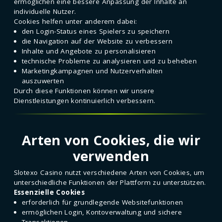
ermöglichen eine bessere Anpassung der Inhalte an
individuelle Nutzer.
Cookies helfen unter anderem dabei:
den Login-Status eines Spielers zu speichern
die Navigation auf der Website zu verbessern
Inhalte und Angebote zu personalisieren
technische Probleme zu analysieren und zu beheben
Marketingkampagnen und Nutzerverhalten
auszuwerten
Durch diese Funktionen können wir unsere
Dienstleistungen kontinuierlich verbessern.
Arten von Cookies, die wir
verwenden
Slotexo Casino nutzt verschiedene Arten von Cookies, um
unterschiedliche Funktionen der Plattform zu unterstützen.
Essenzielle Cookies
erforderlich für grundlegende Websitefunktionen
ermöglichen Login, Kontoverwaltung und sichere
Transaktionen